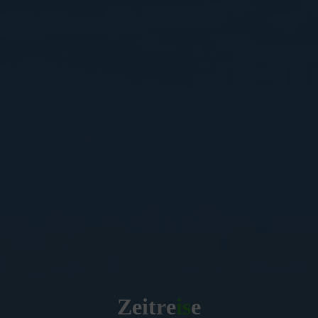
Z
e
i
t
r
e
i
s
e