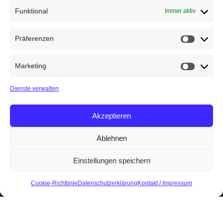
Funktional
Immer aktiv
Präferenzen
Präfere
Marketing
Marketin
Dienste verwalten
Akzeptieren
Ablehnen
Einstellungen speichern
Cookie-Richtlinie
Datenschutzerklärung
Kontakt / Impressum
Start