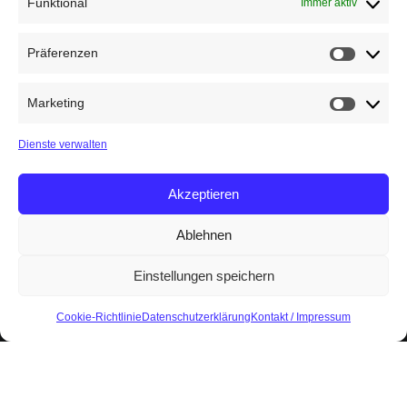
Funktional
Immer aktiv
Präferenzen
Präfere
Marketing
Marketin
Dienste verwalten
Akzeptieren
Ablehnen
Einstellungen speichern
Cookie-Richtlinie
Datenschutzerklärung
Kontakt / Impressum
Start
Der
“Kuckucksweg” – Ein
Burgwald-
Wanderweg zum Sehen,