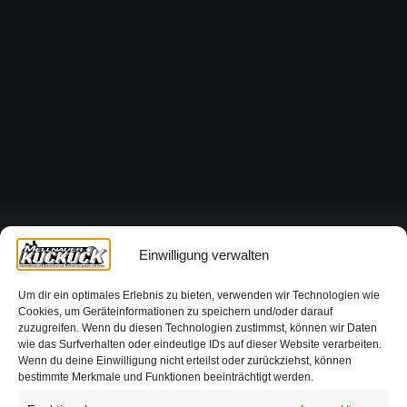
Einwilligung verwalten
Um dir ein optimales Erlebnis zu bieten, verwenden wir Technologien wie
Cookies, um Geräteinformationen zu speichern und/oder darauf
zuzugreifen. Wenn du diesen Technologien zustimmst, können wir Daten
wie das Surfverhalten oder eindeutige IDs auf dieser Website verarbeiten.
Wenn du deine Einwilligung nicht erteilst oder zurückziehst, können
bestimmte Merkmale und Funktionen beeinträchtigt werden.