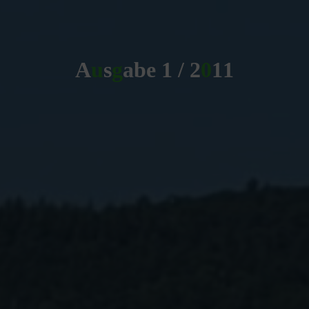
A
u
s
g
a
b
e
1
/
2
0
1
1