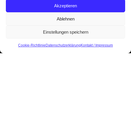
Akzeptieren
Ablehnen
Einstellungen speichern
Cookie-Richtlinie
Datenschutzerklärung
Kontakt / Impressum
Start
Kuckuck-Archiv
Archiv 2011-2020
2011
Inhalt der Ausgabe:
750-
Jahrfeier
Ortsbeiratswahlen
Abschlussfeier Dorferneuerung
Adventsmarkt auf der Burg
Gesprächskreis und Blick ins Archiv: „700 Jahre
Burg Mellnau“
Hausgeschichten: „Die Schmeddaniels“