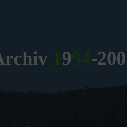
A
r
c
h
i
v
1
9
9
4
-
2
0
0