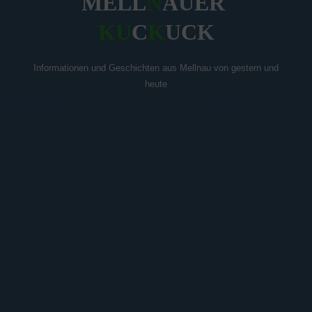
M
E
L
L
N
A
U
E
R
K
U
C
K
U
C
K
Informationen und Geschichten aus Mellnau von gestern und
heute