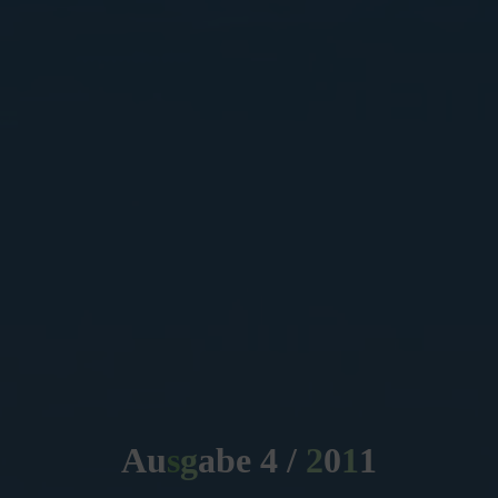
A
u
s
s
g
a
b
e
4
/
2
0
1
1