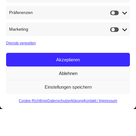
Präferenzen
Präfere
Marketing
Marketin
Dienste verwalten
Akzeptieren
Ablehnen
Einstellungen speichern
Cookie-Richtlinie
Datenschutzerklärung
Kontakt / Impressum
Start
Kuckuck-Archiv
Archiv 2011-2020
2011
Inhalt der Ausgabe:
Vor 50 Jahren: Springbrunnen Mellnau