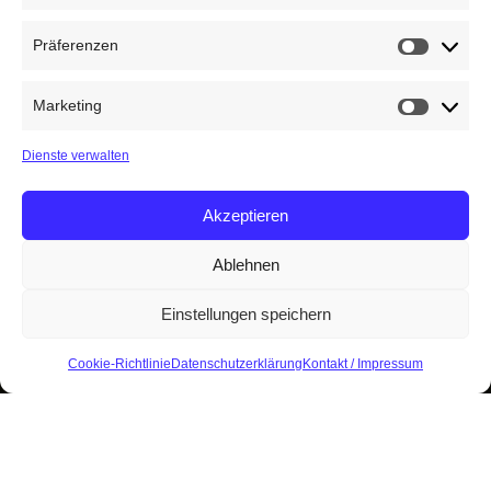
Präferenzen
Präfere
Marketing
Marketin
Dienste verwalten
Akzeptieren
Ablehnen
Einstellungen speichern
Cookie-Richtlinie
Datenschutzerklärung
Kontakt / Impressum
Start
Kuckuck-Archiv
Archiv 2001-2010
2008
Inhalt der Ausgabe:
Stille Nacht?