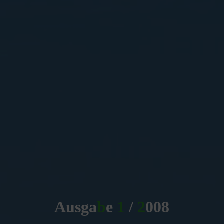
A
u
s
g
a
b
e
1
/
2
0
0
8