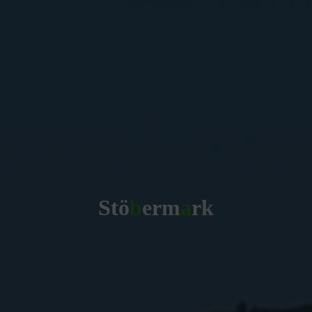
S
t
ö
b
e
r
m
a
r
k