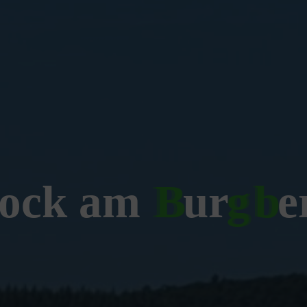
o
c
k
a
m
B
u
r
g
b
e