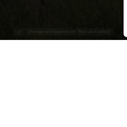
Start
Beiträge verschlagwortet mit "Rock am Burgberg"