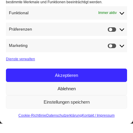
bestimmte Merkmale und Funktionen beeinträchtigt werden.
Funktional
Immer aktiv
Präferenzen
Präfere
Marketing
Marketin
Dienste verwalten
Akzeptieren
Ablehnen
Einstellungen speichern
Cookie-Richtlinie
Datenschutzerklärung
Kontakt / Impressum
Start