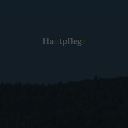
H
a
u
t
p
f
l
e
g
e